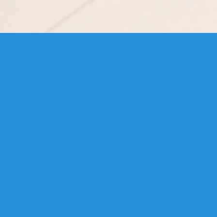
Stichting CultuurGeneratie werkt- sinds
haar vliegende start tijdens Rotterdam
2001, Culturele Hoofdstad van Europa –
aan programma’s die heel
verschillende mensen en disciplines
samen brengen. In de eerste jaren zat
veel muziek, nu treden meer
onderwerpen die met erfgoed,