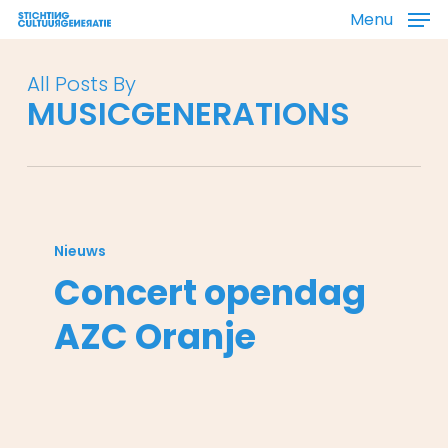
Skip
Menu
to
main
All Posts By
content
MUSICGENERATIONS
Concert
opendag
Nieuws
AZC
Concert opendag
Oranje
AZC Oranje