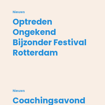
Optreden
Ongekend
Nieuws
Bijzonder
Optreden
Festival
Rotterdam
Ongekend
Bijzonder Festival
Rotterdam
Coachingsavond
met
Nieuws
Esther
Coachingsavond
Hart