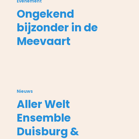
Evenement
in
Ongekend
de
Meevaart
bijzonder in de
Meevaart
Aller
Welt
Nieuws
Ensemble
Aller Welt
Duisburg
&
Ensemble
Talent4Gastvrijheid:
In
Duisburg &
and