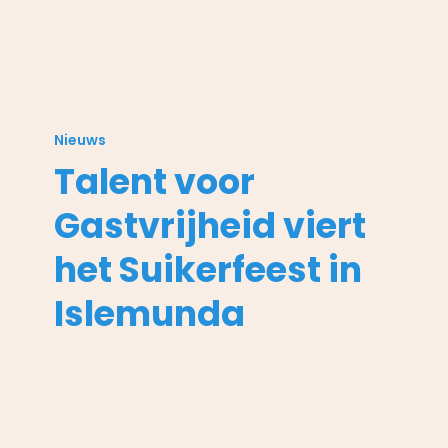
Talent
voor
Nieuws
Gastvrijheid
Talent voor
viert
het
Gastvrijheid viert
Suikerfeest
in
het Suikerfeest in
Islemunda
Islemunda