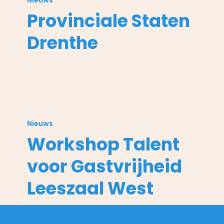
Nieuws
Drenthe
Provinciale Staten
Drenthe
Workshop
Talent
Nieuws
voor
Workshop Talent
Gastvrijheid
Leeszaal
voor Gastvrijheid
West
Leeszaal West