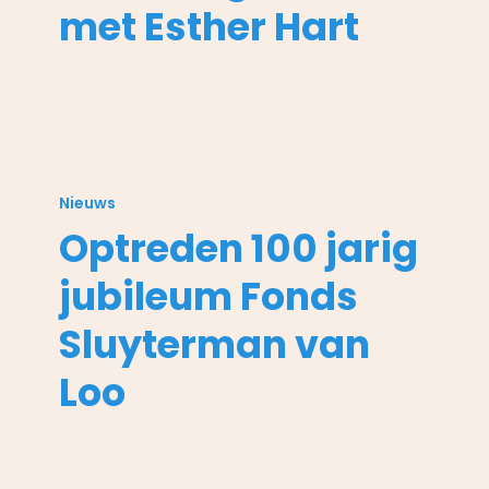
met Esther Hart
Optreden
100
Nieuws
jarig
Optreden 100 jarig
jubileum
Fonds
jubileum Fonds
Sluyterman
van
Sluyterman van
Loo
Loo