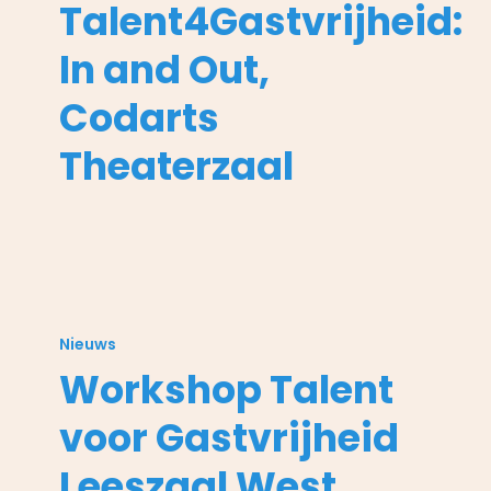
Talent4Gastvrijheid:
Out,
Codarts
In and Out,
Theaterzaal
Codarts
Theaterzaal
Workshop
Talent
Nieuws
voor
Workshop Talent
Gastvrijheid
Leeszaal
voor Gastvrijheid
West
Leeszaal West