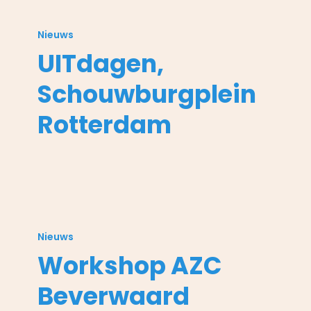
UITdagen,
Schouwburgplein
Nieuws
Rotterdam
UITdagen,
Schouwburgplein
Rotterdam
Workshop
AZC
Nieuws
Beverwaard
Workshop AZC
Beverwaard