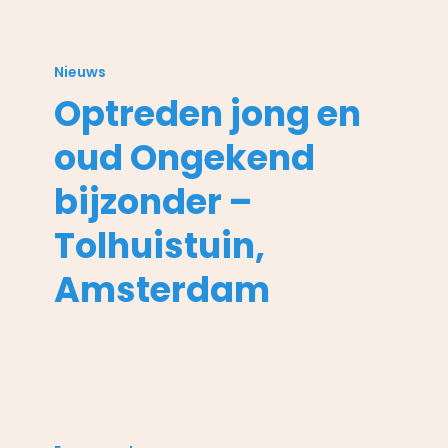
Optreden
jong
Nieuws
en
Optreden jong en
oud
Ongekend
oud Ongekend
bijzonder
–
bijzonder –
Tolhuistuin,
Tolhuistuin,
Amsterdam
Amsterdam
Ongekend
bijzonder