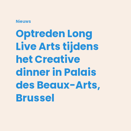
Optreden
Long
Nieuws
Live
Optreden Long
Arts
tijdens
Live Arts tijdens
het
Creative
het Creative
dinner
dinner in Palais
in
Palais
des Beaux-Arts,
des
Beaux-
Brussel
Arts,
Brussel