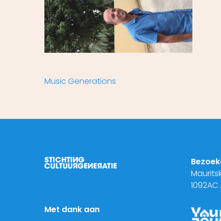
Music Generations
Bezoek
Maurits
1092AC
Met dank aan