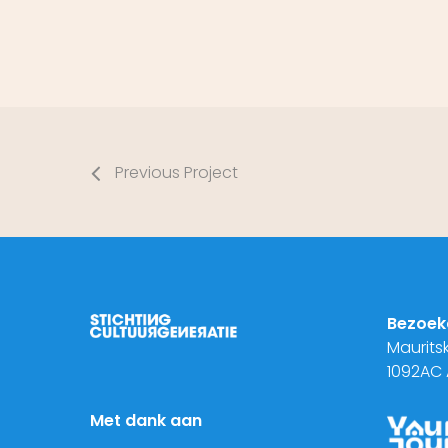
Previous Project
Bezoek
Maurits
1092AC
Met dank aan