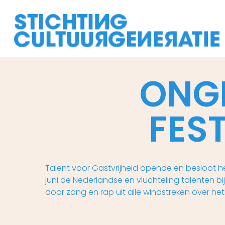
Skip
to
main
content
ONG
FES
Talent voor Gastvrijheid opende en besloot h
juni de Nederlandse en vluchteling talenten 
door zang en rap uit alle windstreken over het