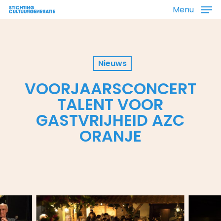
Skip
Menu
to
main
content
Nieuws
VOORJAARSCONCERT
TALENT VOOR
GASTVRIJHEID AZC
ORANJE